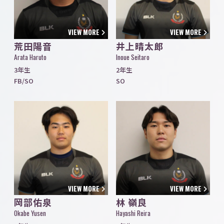
VIEW MORE
VIEW MORE
荒田陽音
井上晴太郎
Arata Haruto
Inoue Seitaro
3年生
2年生
FB/SO
SO
VIEW MORE
VIEW MORE
岡部佑泉
林 嶺良
Okabe Yusen
Hayashi Reira