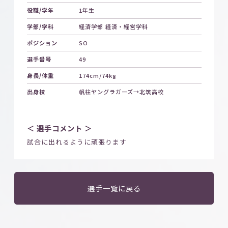
役職/学年
1年生
学部/学科
経済学部 経済・経営学科
ポジション
SO
選手番号
49
身長/体重
174cm/74kg
出身校
帆柱ヤングラガーズ→北筑高校
＜ 選手コメント ＞
試合に出れるように頑張ります
選手一覧に戻る