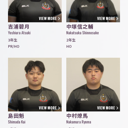
VIEW MORE
VIEW MORE
吉浦碧月
中塚信之輔
Yoshiura Atsuki
Nakatsuka Shinnosuke
3年生
2年生
PR/HO
HO
VIEW MORE
VIEW MORE
島田魁
中村燎馬
Shimada Kai
Nakamura Ryoma