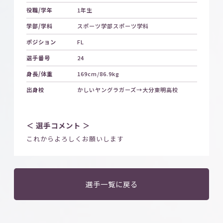
役職/学年
1年生
学部/学科
スポーツ学部スポーツ学科
ポジション
FL
選手番号
24
身長/体重
169cm/86.9kg
出身校
かしいヤングラガーズ→大分東明高校
＜ 選手コメント ＞
これからよろしくお願いします
選手一覧に戻る