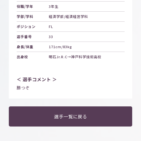
役職/学年
3年生
学部/学科
経済学部/経済経営学科
ポジション
FL
選手番号
33
身長/体重
171cm/83kg
出身校
明石Jr.R.C→神戸科学技術高校
＜ 選手コメント ＞
勝つぞ
選手一覧に戻る