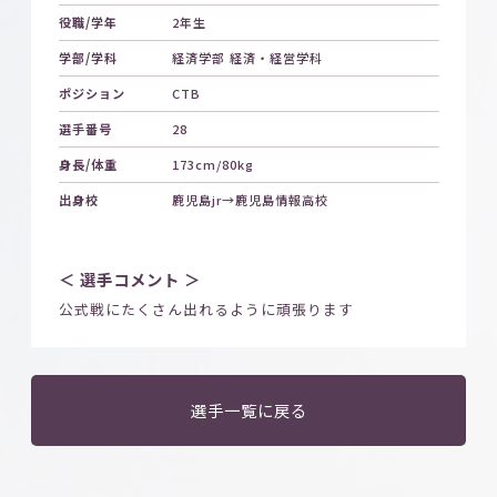
役職/学年
2年生
学部/学科
経済学部 経済・経営学科
ポジション
CTB
選手番号
28
身長/体重
173cm/80kg
出身校
鹿児島jr→鹿児島情報高校
＜ 選手コメント ＞
公式戦にたくさん出れるように頑張ります
選手一覧に戻る