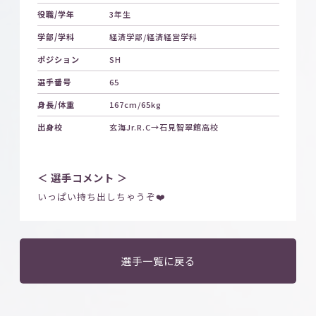
役職/学年
3年生
学部/学科
経済学部/経済経営学科
ポジション
SH
選手番号
65
身長/体重
167cm/65kg
出身校
玄海Jr.R.C→石見智翠館高校
＜ 選手コメント ＞
いっぱい持ち出しちゃうぞ❤️
選手一覧に戻る