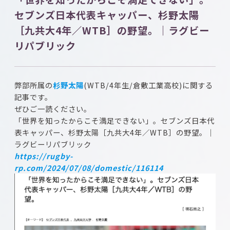
セブンズ日本代表キャッパー、杉野太陽
［九共大4年／WTB］の野望。｜ラグビー
リパブリック
弊部所属の
杉野太陽
(WTB/4年生/倉敷工業高校)に関する
記事です。
ぜひご一読ください。
「世界を知ったからこそ満足できない」。セブンズ日本代
表キャッパー、杉野太陽［九共大4年／WTB］の野望。｜
ラグビーリパブリック
https://rugby-
rp.com/2024/07/08/domestic/116114