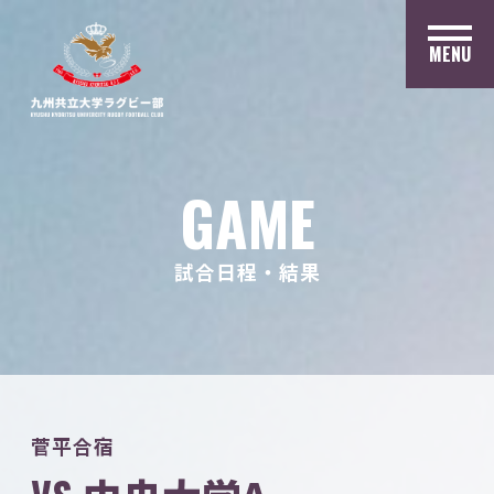
MENU
GAME
試合日程・結果
菅平合宿